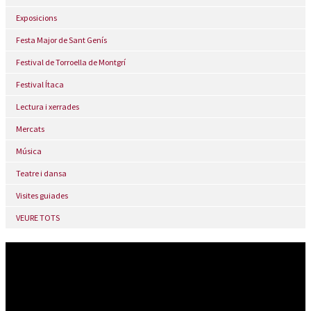
Exposicions
Festa Major de Sant Genís
Festival de Torroella de Montgrí
Festival Ítaca
Lectura i xerrades
Mercats
Música
Teatre i dansa
Visites guiades
VEURE TOTS