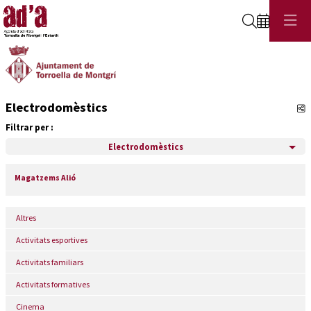
Cerca
Electrodomèstics
C
Filtrar per :
Electrodomèstics
Magatzems Alió
Altres
Activitats esportives
Activitats familiars
Activitats formatives
Cinema