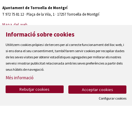
Ajuntament de Torroella de Montgrí
T 972 75 81 12 · Plaça de la Vila, 1 · 17257 Torroella de Montgrí
Mapa del web
|
Informació sobre cookies
Avís Legal
|
Utilitzem cookies pròpies i de tercers per al correcte funcionament del lloc web, i
Cookies
si ens dona el seu consentiment, també farem servir cookies per recopilar dades
|
de les seves visites per obtenir estadístiques agregades per millorar els nostres
Contactar
serveis i mostrar publicitat relacionada amb les seves preferències a partir dels
seus hàbits de navegació.
|
Accessibilitat
Més informació
Rebutjar cookies
Acceptar cookies
Configurar cookies