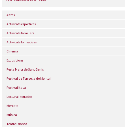
Altres
Activitats esportives
Activitats familiars
Activitats formatives
Cinema
Exposicions
Festa Major de Sant Genís
Festival de Torroella de Montgrí
Festival Ítaca
Lectura i xerrades
Mercats
Música
Teatre i dansa