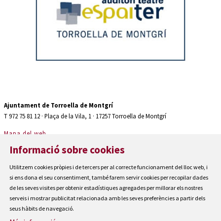
Diapositiva 2 de 2: Auditori teatre espaiter Torroella de Montgrí
Ajuntament de Torroella de Montgrí
T 972 75 81 12 · Plaça de la Vila, 1 · 17257 Torroella de Montgrí
Mapa del web
|
Informació sobre cookies
Avís Legal
|
Utilitzem cookies pròpies i de tercers per al correcte funcionament del lloc web, i
Cookies
si ens dona el seu consentiment, també farem servir cookies per recopilar dades
|
de les seves visites per obtenir estadístiques agregades per millorar els nostres
Contactar
serveis i mostrar publicitat relacionada amb les seves preferències a partir dels
seus hàbits de navegació.
|
Accessibilitat