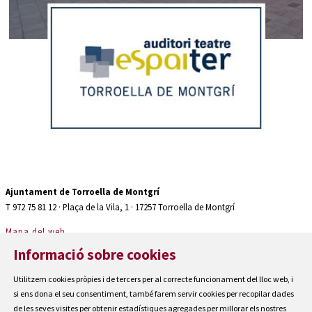
Diapositiva 2 de 2: Auditori teatre espaiter Torroella de Montgrí
Ajuntament de Torroella de Montgrí
T 972 75 81 12 · Plaça de la Vila, 1 · 17257 Torroella de Montgrí
Mapa del web
|
Informació sobre cookies
Avís Legal
|
Utilitzem cookies pròpies i de tercers per al correcte funcionament del lloc web, i
Cookies
si ens dona el seu consentiment, també farem servir cookies per recopilar dades
|
de les seves visites per obtenir estadístiques agregades per millorar els nostres