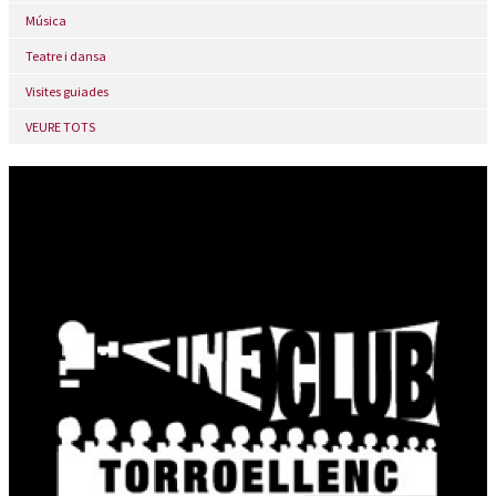
Música
Teatre i dansa
Visites guiades
VEURE TOTS