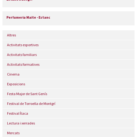
Perfumeria Maite - Estanc
Altres
Activitats esportives
Activitats familiars
Activitats formatives
Cinema
Exposicions
Festa Major de Sant Genís
Festival de Torroella de Montgrí
Festival Ítaca
Lectura i xerrades
Mercats