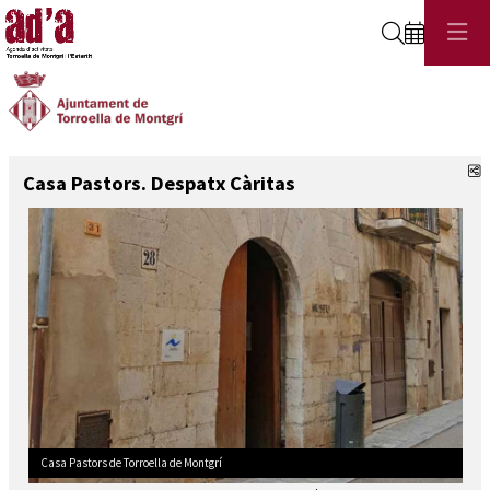
Cerca
C
Casa Pastors. Despatx Càritas
Escultures de Josep Mundet exposades a Casa Pastors