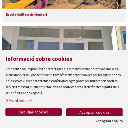
Escola Guillem de Montgrí
Informació sobre cookies
Utilitzem cookies pròpies i de tercers per al correcte funcionament del lloc web, i
si ens dona el seu consentiment, també farem servir cookies per recopilar dades
de les seves visites per obtenir estadístiques agregades per millorar els nostres
serveis i mostrar publicitat relacionada amb les seves preferències a partir dels
seus hàbits de navegació.
Més informació
Rebutjar cookies
Acceptar cookies
Espai Jove l'Estartit
Configurar cookies