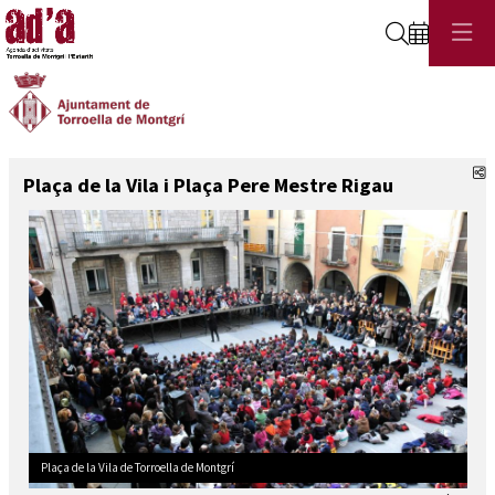
Cerca
C
Plaça de la Vila i Plaça Pere Mestre Rigau
Plaça de la Vila de Torroella de Montgrí