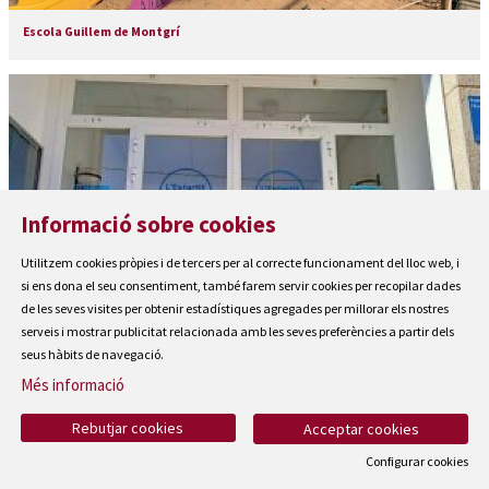
Escola Guillem de Montgrí
Informació sobre cookies
Utilitzem cookies pròpies i de tercers per al correcte funcionament del lloc web, i
si ens dona el seu consentiment, també farem servir cookies per recopilar dades
de les seves visites per obtenir estadístiques agregades per millorar els nostres
serveis i mostrar publicitat relacionada amb les seves preferències a partir dels
seus hàbits de navegació.
Més informació
Espai Jove l'Estartit
Rebutjar cookies
Acceptar cookies
Configurar cookies