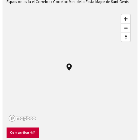
Diapositiva 3 de 4: Plaça de la Vila de Torroella de Montgrí
Espais on es fa el Correfoc i Correfoc Mini de la Festa Major de Sant Genís
Com arribar-hi?