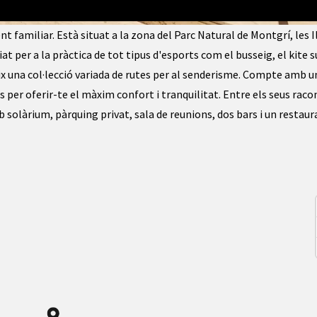
amingo
t familiar. Està situat a la zona del Parc Natural de Montgrí, les I
at per a la pràctica de tot tipus d'esports com el busseig, el kite su
reix una col·lecció variada de rutes per al senderisme. Compte amb u
er oferir-te el màxim confort i tranquilitat. Entre els seus raco
 solàrium, pàrquing privat, sala de reunions, dos bars i un restaur