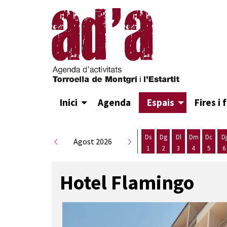
Inici
Agenda
Espais
Fires i 
Ds
Dg
Dl
Dm
Dc
Dj
Agost 2026
1
2
3
4
5
6
Dissabte 1 d'agost
Diumenge 2 d'agost
Dilluns 3 d'agost
Dimarts 4 d
Dimecr
D
Hotel Flamingo