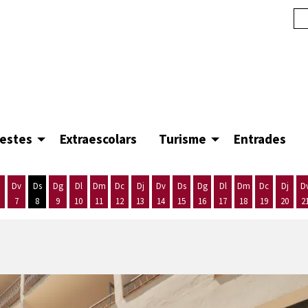
festes
Extraescolars
Turisme
Entrades
Dv
Ds
Dg
Dl
Dm
Dc
Dj
Dv
Ds
Dg
Dl
Dm
Dc
Dj
D
7
8
9
10
11
12
13
14
15
16
17
18
19
20
2
'agost
es 5 d'agost
ijous 6 d'agost
Divendres 7 d'agost
Dissabte 8 d'agost
Diumenge 9 d'agost
Dilluns 10 d'agost
Dimarts 11 d'agost
Dimecres 12 d'agost
Dijous 13 d'agost
Divendres 14 d'agost
Dissabte 15 d'agost
Diumenge 16 d'agost
Dilluns 17 d'agost
Dimarts 18 d'ago
Dimecres 19
Dijous