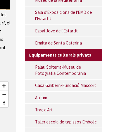
Museu de la Mediterrània
Hotel Flamingo | © Hotel Flamingo
Sala d'Exposicions de l'EMD de
lles
l'Estartit
rf, el
Espai Jove de l'Estartit
n
ns
Ermita de Santa Caterina
ant
Equipaments culturals privats
Palau Solterra-Museu de
Fotografia Contemporània
Casa Galibern-Fundació Mascort
Atrium
Traç d'Art
Taller escola de tapissos Embolic