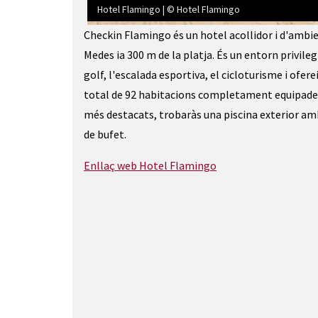
Hotel Flamingo | © Hotel Flamingo
Diapositiva 1 de 4: Hotel Flamingo | © Hotel Fl
Checkin Flamingo és un hotel acollidor i d'ambien
Medes ia 300 m de la platja. És un entorn privilegi
golf, l'escalada esportiva, el cicloturisme i ofe
total de 92 habitacions completament equipades p
més destacats, trobaràs una piscina exterior amb
de bufet.
Enllaç web Hotel Flamingo