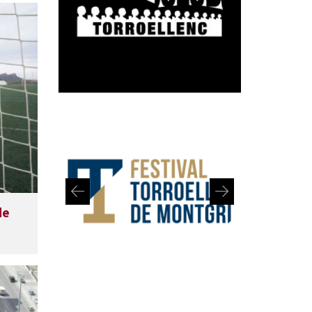
de
Diapositiva 1 de 2: Festival de Torroella de Montgrí