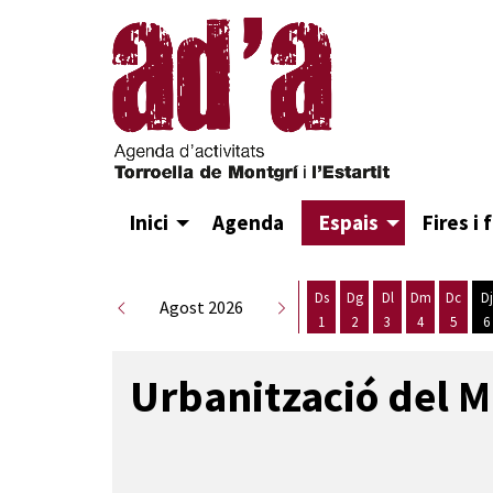
Inici
Agenda
Espais
Fires i 
Ds
Dg
Dl
Dm
Dc
Dj
Agost 2026
1
2
3
4
5
6
Dissabte 1 d'agost
Diumenge 2 d'agost
Dilluns 3 d'agost
Dimarts 4 d
Dimecr
D
Urbanització del M