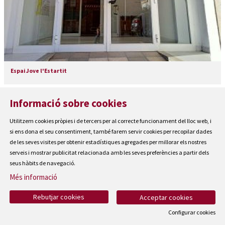
Espai Jove l'Estartit
Informació sobre cookies
Utilitzem cookies pròpies i de tercers per al correcte funcionament del lloc web, i
si ens dona el seu consentiment, també farem servir cookies per recopilar dades
de les seves visites per obtenir estadístiques agregades per millorar els nostres
serveis i mostrar publicitat relacionada amb les seves preferències a partir dels
seus hàbits de navegació.
Més informació
Rebutjar cookies
Acceptar cookies
Configurar cookies