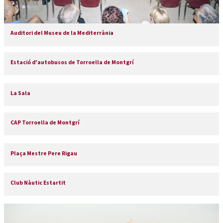
Auditori del Museu de la Mediterrània
Estació d'autobusos de Torroella de Montgrí
La Sala
CAP Torroella de Montgrí
Plaça Mestre Pere Rigau
Club Nàutic Estartit