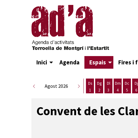
Inici
Agenda
Espais
Fires i 
Ds
Dg
Dl
Dm
Dc
Dj
Agost 2026
1
2
3
4
5
6
Dissabte 1 d'agost
Diumenge 2 d'agost
Dilluns 3 d'agost
Dimarts 4 d
Dimecr
D
Convent de les Cla