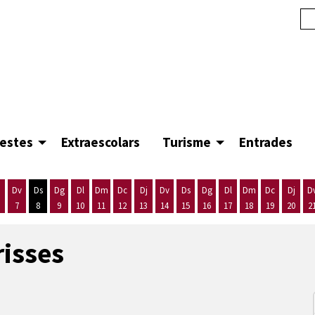
festes
Extraescolars
Turisme
Entrades
Dv
Ds
Dg
Dl
Dm
Dc
Dj
Dv
Ds
Dg
Dl
Dm
Dc
Dj
D
7
8
9
10
11
12
13
14
15
16
17
18
19
20
2
'agost
es 5 d'agost
ijous 6 d'agost
Divendres 7 d'agost
Dissabte 8 d'agost
Diumenge 9 d'agost
Dilluns 10 d'agost
Dimarts 11 d'agost
Dimecres 12 d'agost
Dijous 13 d'agost
Divendres 14 d'agost
Dissabte 15 d'agost
Diumenge 16 d'agost
Dilluns 17 d'agost
Dimarts 18 d'ago
Dimecres 19
Dijous
risses