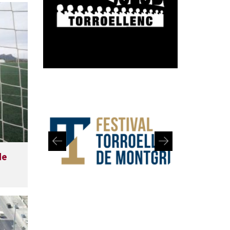
de
Diapositiva 1 de 2: Festival de Torroella de Montgrí