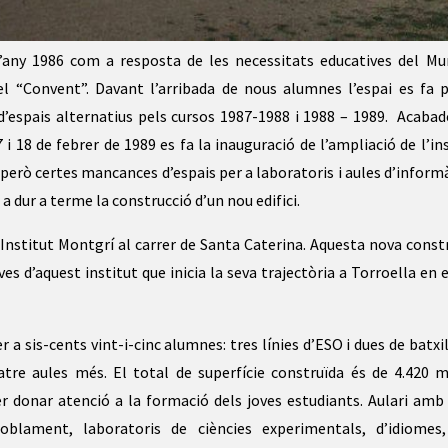
’any 1986 com a resposta de les necessitats educatives del Mun
l “Convent”. Davant l’arribada de nous alumnes l’espai es fa p
’espais alternatius pels cursos 1987-1988 i 1988 – 1989. Acabad
 i 18 de febrer de 1989 es fa la inauguració de l’ampliació de l’ins
erò certes mancances d’espais per a laboratoris i aules d’informà
 a dur a terme la construcció d’un nou edifici.
 l’Institut Montgrí al carrer de Santa Caterina. Aquesta nova const
s d’aquest institut que inicia la seva trajectòria a Torroella en e
er a sis-cents vint-i-cinc alumnes: tres línies d’ESO i dues de batxil
atre aules més. El total de superfície construïda és de 4.420 
per donar atenció a la formació dels joves estudiants. Aulari amb
oblament, laboratoris de ciències experimentals, d’idiomes,