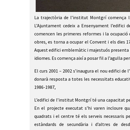
Diapositiva 1 de 2
La trajectòria de l’institut Montgrí comença l
L’Ajuntament cedeix a Ensenyament l’edifici de
comencen les primeres reformes i la ocupació d
obres, es torna a ocupar el Convent i els dies 17
Aquest edifici emblemàtic i majestuós presenta p
idiomes. Es comença així a posar fil a l’agulla per
El curs 2001 – 2002 s’inaugura el nou edifici de
donarà resposta a totes les necessitats educative
1986-1987,
L’edifici de l’institut Montgrí té una capacitat p
En el projecte executat s’hi varen incloure qu
quadrats i el centre té els serveis necessaris 
estàndards de secundària i d’altres de desd