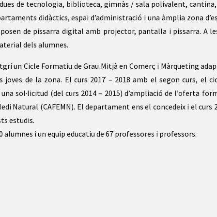
 dues de tecnologia, biblioteca, gimnàs / sala polivalent, cantina,
epartaments didàctics, espai d’administració i una àmplia zona d’e
sposen de pissarra digital amb projector, pantalla i pissarra. A le
material dels alumnes.
ntgrí un Cicle Formatiu de Grau Mitjà en Comerç i Màrqueting adap
s joves de la zona. El curs 2017 – 2018 amb el segon curs, el ci
na sol·licitud (del curs 2014 – 2015) d’ampliació de l’oferta for
 Medi Natural (CAFEMN). El departament ens el concedeix i el curs 
ts estudis.
 alumnes i un equip educatiu de 67 professores i professors.