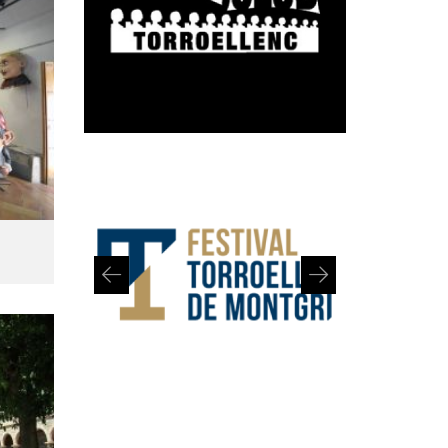
Diapositiva 1 de 2: Festival de Torroella de Montgrí