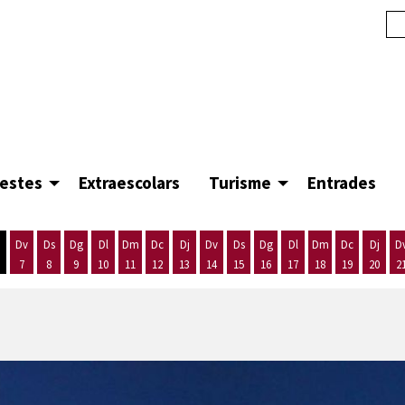
festes
Extraescolars
Turisme
Entrades
Dv
Ds
Dg
Dl
Dm
Dc
Dj
Dv
Ds
Dg
Dl
Dm
Dc
Dj
D
7
8
9
10
11
12
13
14
15
16
17
18
19
20
2
'agost
es 5 d'agost
ijous 6 d'agost
Divendres 7 d'agost
Dissabte 8 d'agost
Diumenge 9 d'agost
Dilluns 10 d'agost
Dimarts 11 d'agost
Dimecres 12 d'agost
Dijous 13 d'agost
Divendres 14 d'agost
Dissabte 15 d'agost
Diumenge 16 d'agost
Dilluns 17 d'agost
Dimarts 18 d'ago
Dimecres 19
Dijous