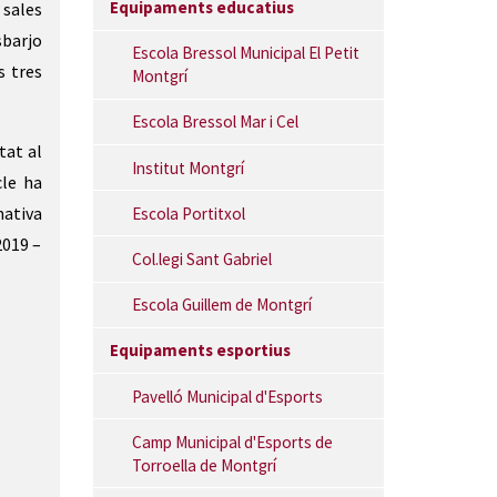
Equipaments educatius
 sales
sbarjo
Escola Bressol Municipal El Petit
s tres
Montgrí
Escola Bressol Mar i Cel
tat al
Institut Montgrí
cle ha
mativa
Escola Portitxol
2019 –
Col.legi Sant Gabriel
Escola Guillem de Montgrí
Equipaments esportius
Pavelló Municipal d'Esports
Camp Municipal d'Esports de
Torroella de Montgrí