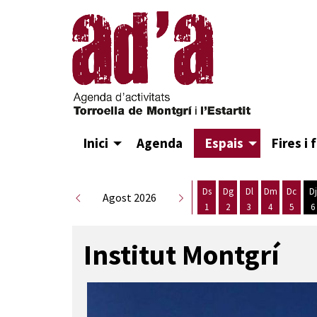
Inici
Agenda
Espais
Fires i 
Ds
Dg
Dl
Dm
Dc
Dj
Agost 2026
1
2
3
4
5
6
Dissabte 1 d'agost
Diumenge 2 d'agost
Dilluns 3 d'agost
Dimarts 4 d
Dimecr
D
Institut Montgrí