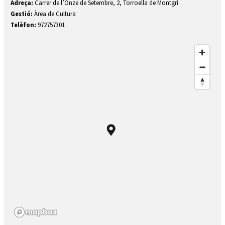
Diapositiva 3 de 3: Aula d'Adults de Torroella de Montgrí
Adreça:
Carrer de l’Onze de Setembre, 2, Torroella de Montgrí
Gestió:
Àrea de Cultura
Telèfon:
972757301