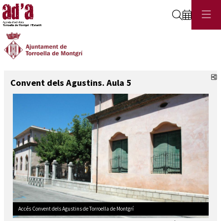
Cerca
C
Convent dels Agustins. Aula 5
Aula d'Adults de Torroella de Montgrí