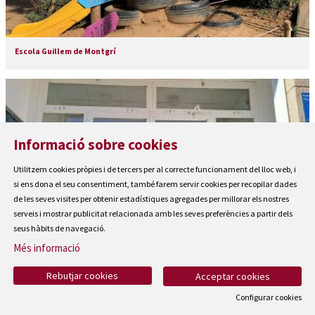
Escola Guillem de Montgrí
Informació sobre cookies
Utilitzem cookies pròpies i de tercers per al correcte funcionament del lloc web, i
si ens dona el seu consentiment, també farem servir cookies per recopilar dades
de les seves visites per obtenir estadístiques agregades per millorar els nostres
serveis i mostrar publicitat relacionada amb les seves preferències a partir dels
seus hàbits de navegació.
Més informació
Rebutjar cookies
Acceptar cookies
Espai Jove l'Estartit
Configurar cookies